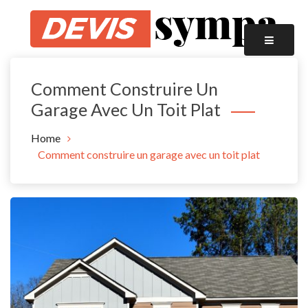
Skip
to
content
Infos, News, Astuces …
Devis Sympa
Comment Construire Un
Garage Avec Un Toit Plat
Home
Comment construire un garage avec un toit plat